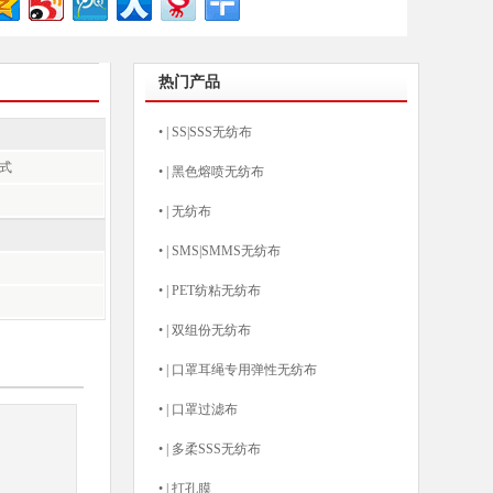
热门产品
•
|
SS|SSS无纺布
模式
•
|
黑色熔喷无纺布
•
|
无纺布
•
|
SMS|SMMS无纺布
•
|
PET纺粘无纺布
•
|
双组份无纺布
•
|
口罩耳绳专用弹性无纺布
•
|
口罩过滤布
•
|
多柔SSS无纺布
•
|
打孔膜