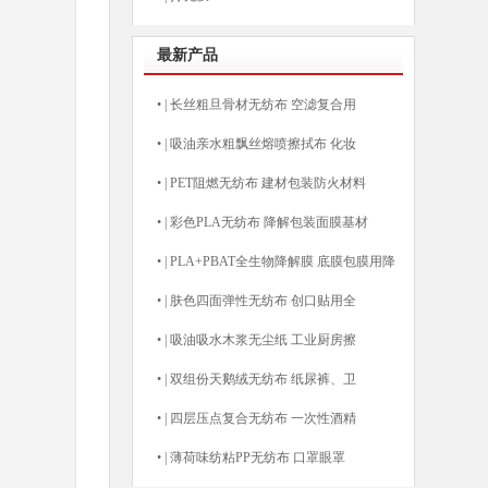
最新产品
•
|
长丝粗旦骨材无纺布 空滤复合用
•
|
吸油亲水粗飘丝熔喷擦拭布 化妆
•
|
PET阻燃无纺布 建材包装防火材料
•
|
彩色PLA无纺布 降解包装面膜基材
•
|
PLA+PBAT全生物降解膜 底膜包膜用降
•
|
肤色四面弹性无纺布 创口贴用全
•
|
吸油吸水木浆无尘纸 工业厨房擦
•
|
双组份天鹅绒无纺布 纸尿裤、卫
•
|
四层压点复合无纺布 一次性酒精
•
|
薄荷味纺粘PP无纺布 口罩眼罩