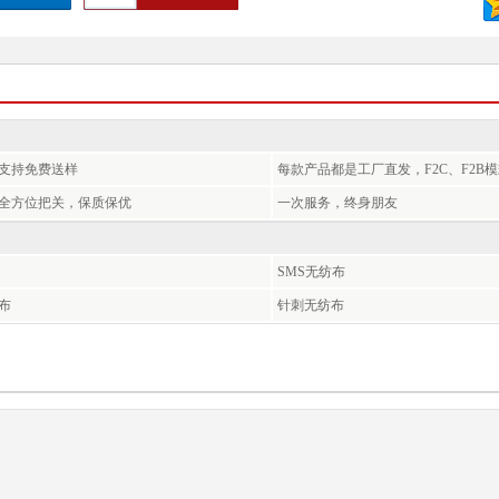
支持免费送样
每款产品都是工厂直发，F2C、F2B
全方位把关，保质保优
一次服务，终身朋友
SMS无纺布
布
针刺无纺布