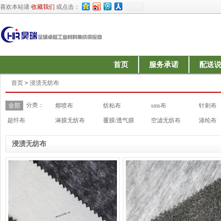
喜欢本站请
收藏我们
或点击：
首页
服务承诺
配送
首页
>
浸渍无纺布
分类：
全部
熔喷布
纺粘布
sms布
针刺布
超纤布
淋膜无纺布
覆膜/透气膜
空滤无纺布
涤纶布
浸渍无纺布